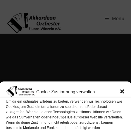
Menü
Cookie-Zustimmung verwalten
Impressum
Datenschutzerklärung
Cookie-Richtlinie (EU)
Um dir ein optimales Erlebnis zu bieten, verwenden wir Technologien wie
Apitzsch Computer
Cookies, um Geräteinformationen zu speichern und/oder darauf
zuzugreifen. Wenn du diesen Technologien zustimmst, können wir Daten
wie das Surfverhalten oder eindeutige IDs auf dieser Website verarbeiten.
Wenn du deine Zustimmung nicht erteilst oder zurückziehst, können
bestimmte Merkmale und Funktionen beeinträchtigt werden.