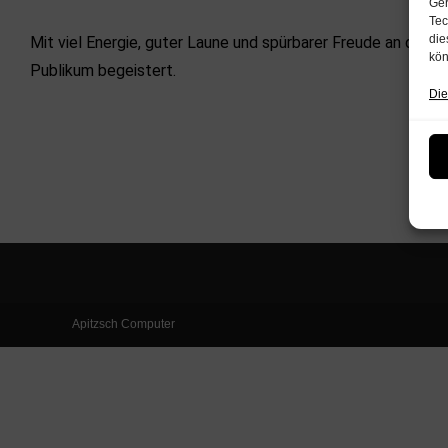
Ger
Tec
die
Mit viel Energie, guter Laune und spürbarer Freude an der M
kön
Publikum begeistert.
Die
Apitzsch Computer