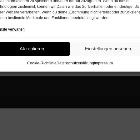
äteinformationen zu speichern und/oder darauf zuzugreifen. Wenn du diesen
hnologien zustimmst, können wir Daten wie das Surfverhalten oder eindeutige IDs
ser Website verarbeiten. Wenn du deine Zustimmung nicht erteilst oder zurückziehs
usik haben sie das
nen bestimmte Merkmale und Funktionen beeinträchtigt werden.
nste verwalten
Akzeptieren
Einstellungen ansehen
Cookie-Richtlinie
Datenschutzerklärung
Impressum