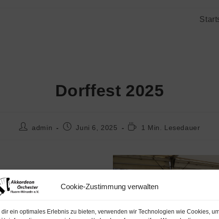
Start
Dorffest 2025
admin
Juni 6, 2025
1 Min. Lesedauer
im Dorffest 2025 mit
Cookie-Zustimmung verwalten
nem Wetter und voll
kerinnen und Musiker
dir ein optimales Erlebnis zu bieten, verwenden wir Technologien wie Cookies, u