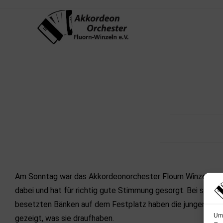
Am Sonntag war das Akkordeonorchester Flourn Winzeln be
dabei und hat für richtig gute Stimmung gesorgt. Bei schö
besetzten Bänken auf dem Festplatz haben die jungen Musi
Um 
gezeigt, was sie draufhaben.